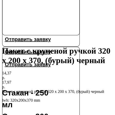
Отправить заявку
Пакет с крученой ручкой 320
Отправить заявку
х 200 х 370, (бурый) черный
Отправить заявку
14,37
р.
17,97
р.
Стакан - 250
Пакет с крученой ручкой 320 х 200 х 370, (бурый) черный
lwh: 320x200x370 mm
мл