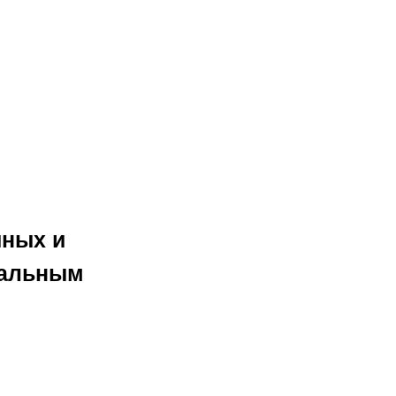
йных и
уальным