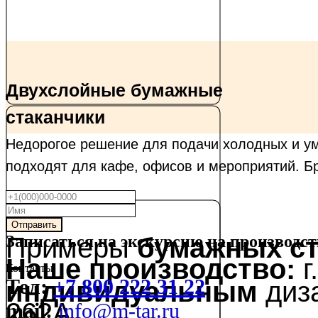
Двухслойные бумажные
стаканчики
Недорогое решение для подачи холодных и уме
подходят для кафе, офисов и мероприятий. Б
Отправить
Примеры
Записаться на экскурсию на производст
бумажных ст
Наше производство:
г
Контакты:
Тел:
+7 800 222 31 22
индивидуальным
диз
262А
mail:
info@m-tar.ru