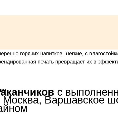
ренно горячих напитков. Легкие, с влагостойк
рендированная печать превращает их в эффект
во
аканчиков
с выполнен
. Москва, Варшавское ш
айном