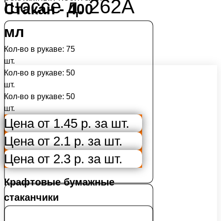
шоссе д. 262А
Стакан - 400
мл
Кол-во в рукаве: 75
шт.
Кол-во в рукаве: 50
шт.
Кол-во в рукаве: 50
шт.
Цена от 1.45 р. за шт.
Цена от 2.1 р. за шт.
Цена от 2.3 р. за шт.
Крафтовые бумажные
стаканчики