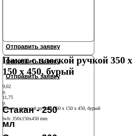
Отправить заявку
Пакет с плоской ручкой 350 х
Отправить заявку
150 х 450, бурый
Отправить заявку
9,02
р.
11,75
р.
Стакан - 250
Пакет с плоской ручкой 350 х 150 х 450, бурый
lwh: 350x150x450 mm
мл