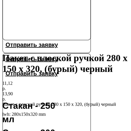
Отправить заявку
Пакет с плоской ручкой 280 х
Отправить заявку
150 х 320, (бурый) черный
Отправить заявку
11,12
р.
13,90
р.
Стакан - 250
Пакет с плоской ручкой 280 х 150 х 320, (бурый) черный
lwh: 280x150x320 mm
мл